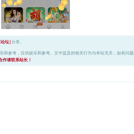
菜论坛|
分享。
乐和参考，仅供娱乐和参考。文中提及的相关行为与本站无关，如有问题
合作请联系站长！