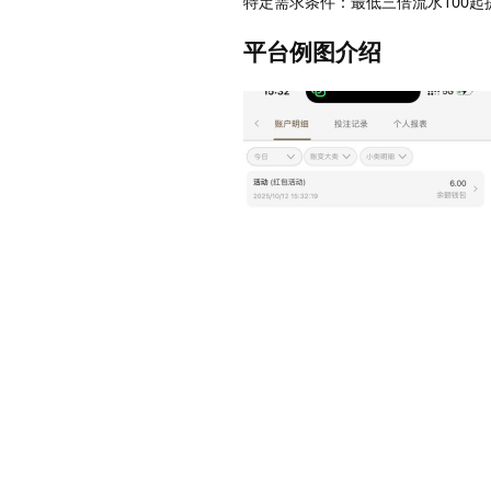
特定需求条件：最低三倍流水100起
平台例图介绍