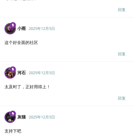
回复
小雨
2025年12月5日
这个好全面的社区
回复
河石
2025年12月5日
太及时了，正好用得上！
回复
灰猫
2025年12月5日
支持下吧