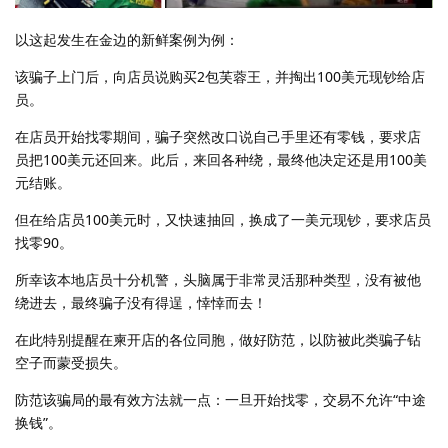
以这起发生在金边的新鲜案例为例：
该骗子上门后，向店员说购买2包芙蓉王，并掏出100美元现钞给店
员。
在店员开始找零期间，骗子突然改口说自己手里还有零钱，要求店
员把100美元还回来。此后，来回各种绕，最终他决定还是用100美
元结账。
但在给店员100美元时，又快速抽回，换成了一美元现钞，要求店员
找零90。
所幸该本地店员十分机警，头脑属于非常灵活那种类型，没有被他
绕进去，最终骗子没有得逞，悻悻而去！
在此特别提醒在柬开店的各位同胞，做好防范，以防被此类骗子钻
空子而蒙受损失。
防范该骗局的最有效方法就一点：一旦开始找零，交易不允许“中途
换钱”。