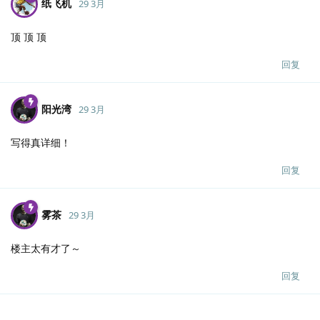
纸飞机
29 3月
顶 顶 顶
回复
阳光湾
29 3月
写得真详细！
回复
雾茶
29 3月
楼主太有才了～
回复