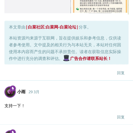
本文章由
|白菜社区:白菜网-白菜论坛|
分享。
本站资源均来源于互联网，旨在提供娱乐和参考信息，仅供读
者参考使用。文中提及的相关行为与本站无关，本站对任何因
使用本内容而产生的问题不承担责任。读者在获取信息实际操
作中进行充分的调查和评估。
广告合作请联系站长！
回复
小雨
29 3月
支持一下！
回复