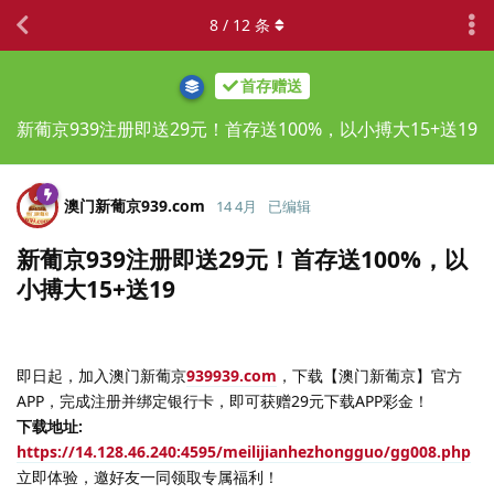
8
/
12
条
首存赠送
新葡京939注册即送29元！首存送100%，以小搏大15+送19
澳门新葡京939.​com
14 4月
已编辑
新葡京939注册即送29元！首存送100%，以
小搏大15+送19
即日起，加入澳门新葡京
939939.com
，下载【澳门新葡京】官方
APP，完成注册并绑定银行卡，即可获赠29元下载APP彩金！
下载地址:
https://14.128.46.240:4595/meilijianhezhongguo/gg008.php
立即体验，邀好友一同领取专属福利！