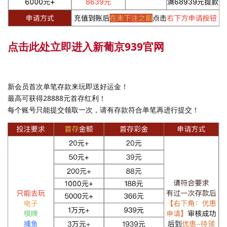
点击此处立即进入新葡京939官网
新会员首次单笔存款来玩即送好运金！
最高可获得28888元首存红利！
每个账号只能提交领取一次，请有存款符合单笔再进行提交！