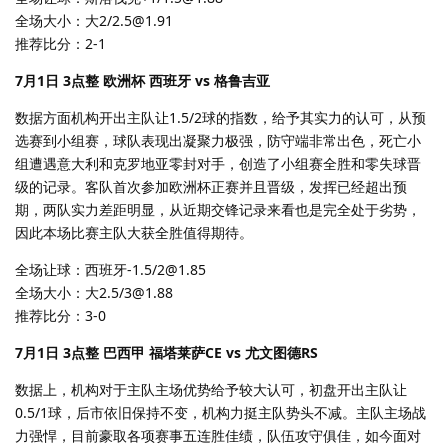
全场大小：大2/2.5@1.91
推荐比分：2-1
7月1日 3点整 欧洲杯 西班牙 vs 格鲁吉亚
数据方面机构开出主队让1.5/2球的指数，给予其实力的认可，从预
选赛到小组赛，球队表现出凝聚力极强，防守端非常出色，死亡小
组遭遇意大利和克罗地亚零封对手，创造了小组赛全胜和零失球晋
级的记录。客队首次参加欧洲杯正赛并且晋级，发挥已经超出预
期，两队实力差距明显，从近期交锋记录来看也是完全处于劣势，
因此本场比赛主队大获全胜值得期待。
全场让球：西班牙-1.5/2@1.85
全场大小：大2.5/3@1.88
推荐比分：3-0
7月1日 3点整 巴西甲 福塔莱萨CE vs 尤文图德RS
数据上，机构对于主队主场优势给予较大认可，初盘开出主队让
0.5/1球，后市依旧保持不变，机构力挺主队势头不减。主队主场战
力强悍，目前豪取各项赛事五连胜佳绩，队伍攻守俱佳，如今面对