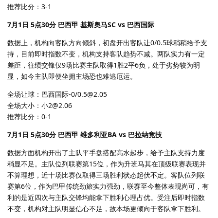
推荐比分：3-1
7月1日 5点30分 巴西甲 基斯奥马SC vs 巴西国际
数据上，机构向客队方向倾斜，初盘开出客队让0/0.5球稍稍给予支
持，目前即时指数不变，机构支持客队趋势不减。两队实力有一定
差距，往绩交锋仅9场比赛主队取得1胜2平6负，处于劣势较为明
显，如今主队即便坐拥主场恐也难逃厄运。
全场让球：巴西国际-0/0.5@2.05
全场大小：小2@2.06
推荐比分：0-1
7月1日 5点30分 巴西甲 维多利亚BA vs 巴拉纳竞技
数据方面机构开出了主队平手盘搭配高水起步，给予主队支持力度
稍显不足。主队位列联赛第15位，作为升班马其在顶级联赛表现并
不算理想，近十场比赛仅取得三场胜利状态起伏不定。客队位列联
赛第6位，作为巴甲传统劲旅实力强劲，联赛至今整体表现尚可，有
利的是近四次与主队交锋均能拿下胜利心理占优。受注后即时指数
不变，机构对主队明显信心不足，故本场更倾向于客队拿下胜利。