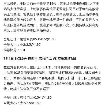
主队倾斜。主队目前位于联赛第19位，其主场胜率40%相比之下主
场能力优于客场，上轮联赛作客戈亚尼亚竞技逼平对手终结连败势
头士气高涨。客队位于联赛副班长，整体表现堪忧，近三场赛事锋
线均颗粒无收较为乏力，客场作战更是一胜难求，不利的是近六次
与主队交锋均落败而归。受注后即时指数不变，机构持续支持利好
主队，故本场看好主队主场称雄。
全场让球：格雷米奥RS-0/0.5@1.83
全场大小：小2/2.5@1.97
推荐比分：1-0
7月1日 5点30分 巴西甲 弗拉门戈 VS 克鲁塞罗MG
数据方面机构开出主队让0.5/1球，对其联赛第一的排名表示认可。
主队近10场各项赛事豪取8胜，期间累计打进23粒进球，进攻端火力
全开。而客队近期连续3个客场不胜，期间仅打进一球，队伍客场能
力极差。两队近7次交锋中，主队以6胜1平的傲人战绩占据压倒性优
势，此战主队全取三分不在话下！
全场让球：弗拉门戈-0.5/1@1.80
全场大小：大2/2.5@1.80