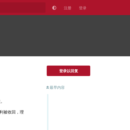
注册
登录
登录以回复
最早内容
核。
利被收回，理