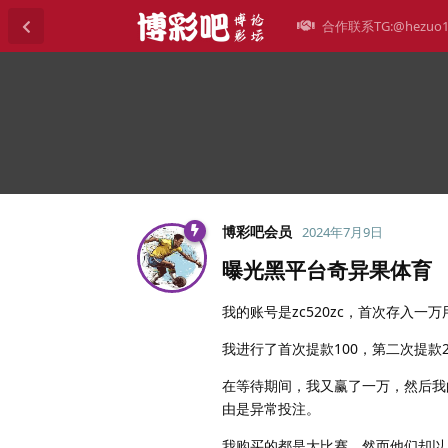
合作联系TG:@hezuo1
博彩吧会员
2024年7月9日
曝光黑平台奇异果体育
我的账号是zc520zc，首次存入
我进行了首次提款100，第二次提
在等待期间，我又赢了一万，然后我
由是异常投注。
我购买的都是大比赛，然而他们却以