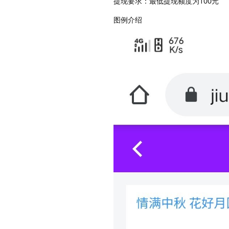
提现要求：最低提现额度为100元
图例介绍