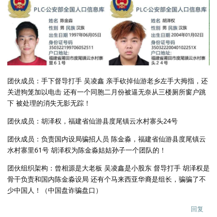
团伙成员：手下督导打手 吴凌鑫 亲手砍掉仙游老乡左手大拇指，还
关进狗笼加以电击 还有一个同胞二月份被逼无奈从三楼厕所窗户跳
下 被处理的消失无影无踪！
团伙成员：胡泽权，福建省仙游县度尾镇云水村寨头24号
团伙成员：负责国内设局骗招人员 陈金淼，福建省仙游县度尾镇云
水村寨里61号 胡泽权为陈金淼姑姑孙子一个团队的！
团伙组织架构：曾相源是大老板 吴凌鑫是小股东 督导打手 胡泽权是
骨干负责和国内陈金淼设局 还有个马来西亚华裔是组长，骗骗了不
少中国人！（中国盘诈骗盘口）
回复