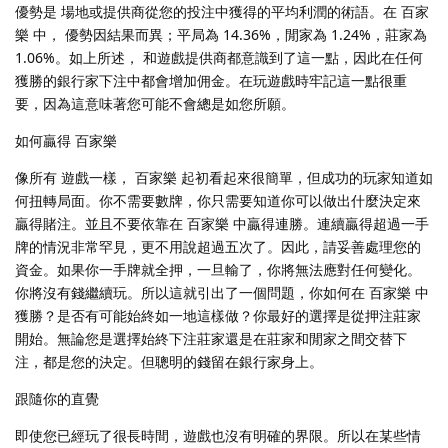
優勢是 場地或提供商從您的投注中獲得的平均利潤的術語。在 百家
樂 中， 優勢因結果而異；平局為 14.36%，閒家為 1.24%，莊家為
1.06%。如上所述， 和遊戲提供商都意識到了這一點，因此在任何
獲勝的銀行家下注中都會增加佣金。在玩遊戲時牢記這一點很重
要，因為這意味著您可能不會總是如您所願。
如何贏得 百家樂
像所有 遊戲一樣， 百家樂 起初看起來很簡單，但成功的玩家知道如
何扭轉局面。你不需要數牌，你只需要知道你可以做出什麼決定來
贏得賭注。並且不要依靠在 百家樂 中贏得連勝。連續贏得超過一手
牌的情況非常罕見，更不用說超過五次了。因此，請妥善處理您的
資金。如果你一手牌就全押，一旦輸了，你將無法應對任何變化。
你將沒有錢繼續玩。所以這就引出了一個問題，你如何在 百家樂 中
獲勝？是否有可能始終如一地這樣做？你最好的選擇是從押注莊家
開始。無論您是選擇始終下注莊家還是在莊家和閒家之間交替下
注，都是您的決定。但聰明的錢留在銀行家身上。
跟隨你的直覺
即使您已經玩了很長時間，遊戲也沒有明確的界限。所以在某些情