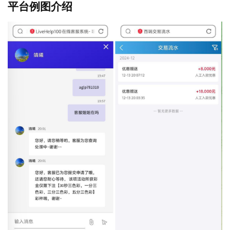
平台例图介绍