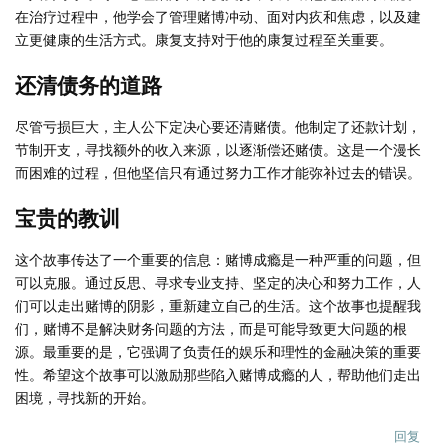
在治疗过程中，他学会了管理赌博冲动、面对内疚和焦虑，以及建
立更健康的生活方式。康复支持对于他的康复过程至关重要。
还清债务的道路
尽管亏损巨大，主人公下定决心要还清赌债。他制定了还款计划，
节制开支，寻找额外的收入来源，以逐渐偿还赌债。这是一个漫长
而困难的过程，但他坚信只有通过努力工作才能弥补过去的错误。
宝贵的教训
这个故事传达了一个重要的信息：赌博成瘾是一种严重的问题，但
可以克服。通过反思、寻求专业支持、坚定的决心和努力工作，人
们可以走出赌博的阴影，重新建立自己的生活。这个故事也提醒我
们，赌博不是解决财务问题的方法，而是可能导致更大问题的根
源。最重要的是，它强调了负责任的娱乐和理性的金融决策的重要
性。希望这个故事可以激励那些陷入赌博成瘾的人，帮助他们走出
困境，寻找新的开始。
回复