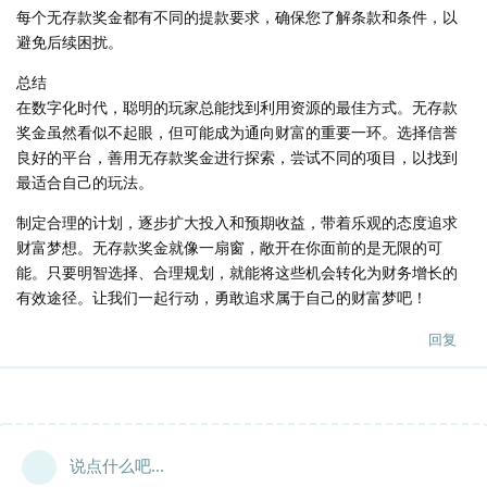
每个无存款奖金都有不同的提款要求，确保您了解条款和条件，以
避免后续困扰。
总结
在数字化时代，聪明的玩家总能找到利用资源的最佳方式。无存款
奖金虽然看似不起眼，但可能成为通向财富的重要一环。选择信誉
良好的平台，善用无存款奖金进行探索，尝试不同的项目，以找到
最适合自己的玩法。
制定合理的计划，逐步扩大投入和预期收益，带着乐观的态度追求
财富梦想。无存款奖金就像一扇窗，敞开在你面前的是无限的可
能。只要明智选择、合理规划，就能将这些机会转化为财务增长的
有效途径。让我们一起行动，勇敢追求属于自己的财富梦吧！
回复
说点什么吧...