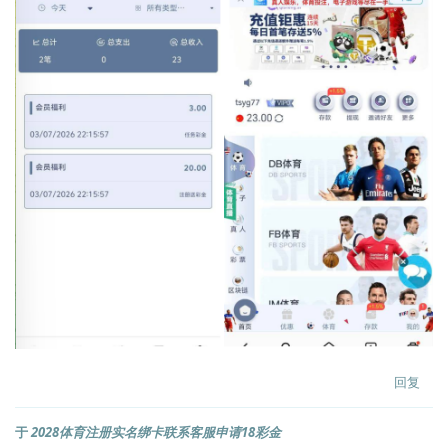
回复
于
2028体育注册实名绑卡联系客服申请18彩金