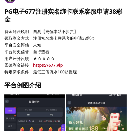
PG电子677注册实名绑卡联系客服申请38彩
金
资金到账说明：自测【充值本站不担责】
领取彩金方式：注册实名绑卡联系客服申请38彩金
平台安全评估：未知
平台历史信誉：自行查看
用户评分反馈：★☆☆☆☆
回馈彩金链接：
https://677.vip
特定需求条件：最低三倍流水100起提现
平台例图介绍