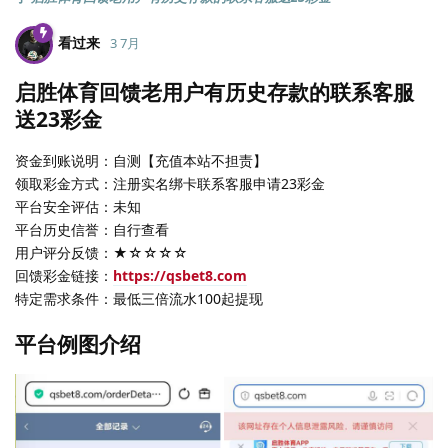
看过来
3 7月
启胜体育回馈老用户有历史存款的联系客服
送23彩金
资金到账说明：自测【充值本站不担责】
领取彩金方式：注册实名绑卡联系客服申请23彩金
平台安全评估：未知
平台历史信誉：自行查看
用户评分反馈：★☆☆☆☆
回馈彩金链接：
https://qsbet8.com
特定需求条件：最低三倍流水100起提现
平台例图介绍