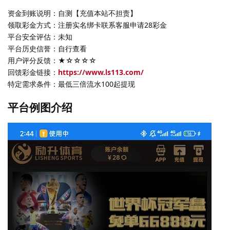
资金到账说明：自测【充值本站不担责】
领取彩金方式：注册实名绑卡联系客服申请28彩金
平台安全评估：未知
平台历史信誉：自行查看
用户评分反馈：★☆☆☆☆
回馈彩金链接：
https://www.ls113.com/
特定需求条件：最低三倍流水100起提现
平台例图介绍