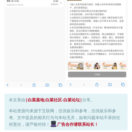
本文章由
|白菜基地:白菜社区-白菜论坛|
分享。
本站资源均来源于互联网，仅供娱乐和参考，仅供娱乐和参
考。文中提及的相关行为与本站无关，如有问题本站不承担任
何责任，请严格对待！
广告合作请联系站长！