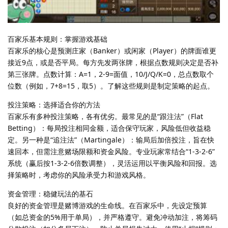
百家乐基本规则：掌握游戏基础
百家乐的核心是预测庄家（Banker）或闲家（Player）的牌面谁更
接近9点，或是否平局。每方先发两张牌，根据点数规则决定是否补
第三张牌。点数计算：A=1，2-9=面值，10/J/Q/K=0，总点数取个
位数（例如，7+8=15，取5）。了解这些规则是制定策略的起点。
投注策略：选择适合你的方法
百家乐有多种投注策略，各有优劣。最常见的是“跟注法”（Flat
Betting）：每局投注相同金额，适合保守玩家，风险低但收益稳
定。另一种是“追注法”（Martingale）：输局后加倍投注，旨在快
速回本，但需注意赌场限额和资金风险。专业玩家常结合“1-3-2-6”
系统（赢后按1-3-2-6倍数调整），灵活运用以平衡风险和回报。选
择策略时，考虑你的风险承受力和游戏风格。
资金管理：稳健玩法的基石
良好的资金管理是赌博游戏的生命线。在百家乐中，先设定预算
（如总资金的5%用于单局），并严格遵守。避免冲动加注，将筹码