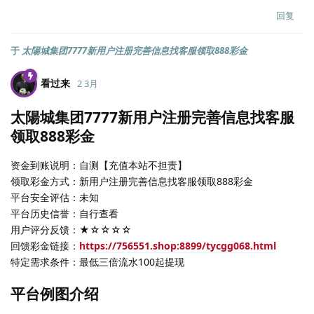
回复
于
太陽城集团7777新用户注册完善信息找客服领取888彩金
看过来
2 3月
太陽城集团7777新用户注册完善信息找客服
领取888彩金
资金到账说明：自测【充值本站不担责】
领取彩金方式：新用户注册完善信息找客服领取888彩金
平台安全评估：未知
平台历史信誉：自行查看
用户评分反馈：★☆☆☆☆
回馈彩金链接：
https://756551.shop:8899/tycgg068.html
特定需求条件：最低三倍流水100起提现
平台例图介绍