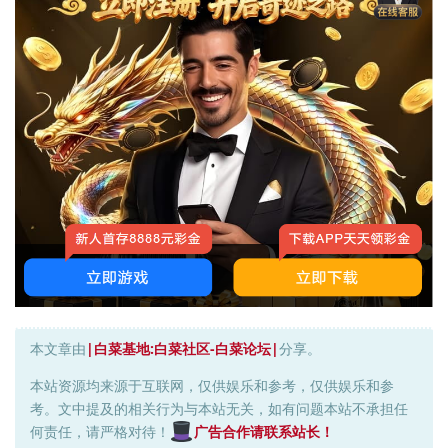
本文章由
|白菜基地:白菜社区-白菜论坛|
分享。
本站资源均来源于互联网，仅供娱乐和参考，仅供娱乐和参
考。文中提及的相关行为与本站无关，如有问题本站不承担任
何责任，请严格对待！
广告合作请联系站长！