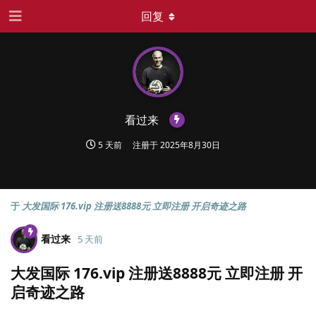
回复
看过来
5 天前
注册于
2025年8月30日
于
大发国际 176.vip 注册送8888元 立即注册 开启奇迹之路
看过来
5 天前
大发国际 176.vip 注册送8888元 立即注册 开
启奇迹之路