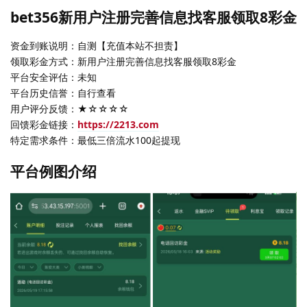
bet356新用户注册完善信息找客服领取8彩金
资金到账说明：自测【充值本站不担责】
领取彩金方式：新用户注册完善信息找客服领取8彩金
平台安全评估：未知
平台历史信誉：自行查看
用户评分反馈：★☆☆☆☆
回馈彩金链接：
https://2213.com
特定需求条件：最低三倍流水100起提现
平台例图介绍