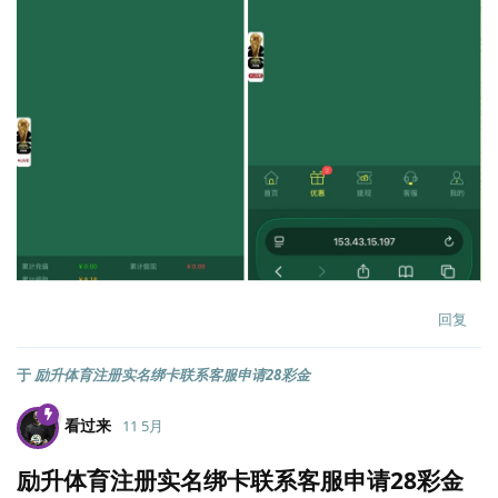
回复
于
励升体育注册实名绑卡联系客服申请28彩金
看过来
11 5月
励升体育注册实名绑卡联系客服申请28彩金