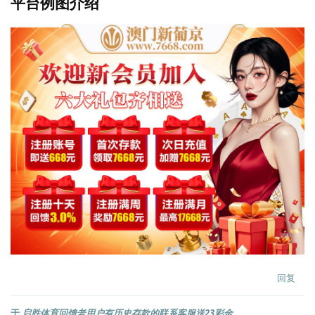
平台例图介绍
回复
于
启胜体育回馈老用户有历史存款的联系客服送23彩金