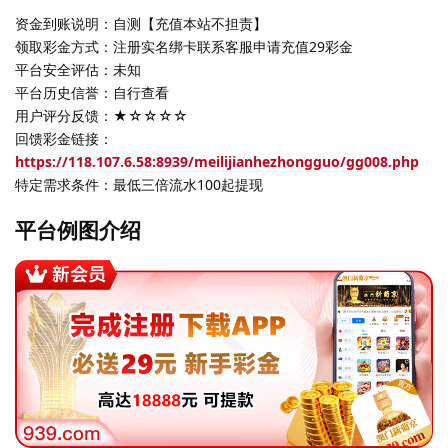
资金到账说明：自测【充值本站不担责】
领取彩金方式：注册实名绑卡联系客服申请充值29彩金
平台安全评估：未知
平台历史信誉：自行查看
用户评分反馈：★☆☆☆☆
回馈彩金链接：
https://118.107.6.58:8939/meilijianhezhongguo/gg008.php
特定需求条件：最低三倍流水100起提现
平台例图介绍