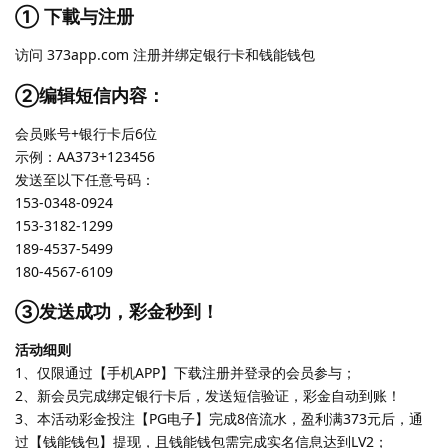
① 下載与注册
访问 373app.com 注册并绑定银行卡和钱能钱包
②编辑短信内容：
会员账号+银行卡后6位
示例：AA373+123456
发送至以下任意号码：
153-0348-0924
153-3182-1299
189-4537-5499
180-4567-6109
③发送成功，彩金秒到！
活动细则
1、仅限通过【手机APP】下载注册并登录的会员参与；
2、新会员完成绑定银行卡后，发送短信验证，彩金自动到账！
3、本活动彩金投注【PG电子】完成8倍流水，盈利满373元后，通
过【钱能钱包】提现，且钱能钱包需完成实名信息达到LV2；