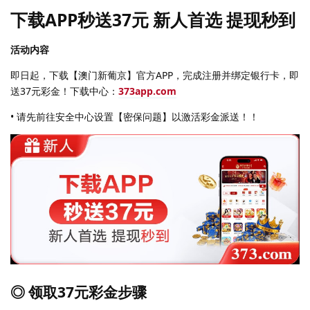
下载APP秒送37元 新人首选 提现秒到
活动内容
即日起，下载【澳门新葡京】官方APP，完成注册并绑定银行卡，即
送37元彩金！下载中心：
373app.com
• 请先前往安全中心设置【密保问题】以激活彩金派送！！
◎ 领取37元彩金步骤