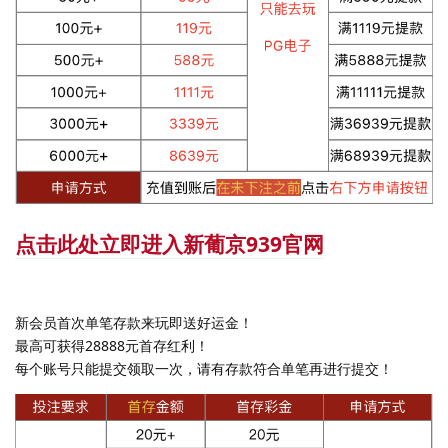
点击此处立即进入新葡京939官网
新会员首次单笔存款来玩即送好运金！
最高可获得28888元首存红利！
每个账号只能提交领取一次，请有存款符合单笔再进行提交！