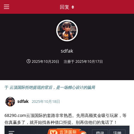
回复
sdfak
2025年10月20日
注册于
2025年10月17日
于
云顶国际拒绝提现的背后，是一场精心设计的骗局
sdfak
2025年10月18日
68290.com云顶国际的套路非常熟悉。先用高额奖金吸引玩家，等
你真赢多了，就开始找各种借口拒提。别再信他们的鬼话了！